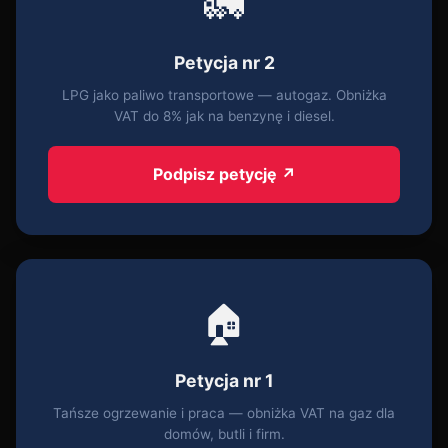
🚛
Petycja nr 2
LPG jako paliwo transportowe — autogaz. Obniżka
VAT do 8% jak na benzynę i diesel.
Podpisz petycję ↗
🏠
Petycja nr 1
Tańsze ogrzewanie i praca — obniżka VAT na gaz dla
domów, butli i firm.