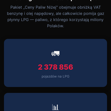
Pakiet „Ceny Paliw Niżej" obejmuje obniżką VAT
benzynę i olej napędowy, ale całkowicie pomija gaz
płynny LPG — paliwo, z którego korzystają miliony
Polaków.
🚛
2 378 856
pojazdów na LPG
📊