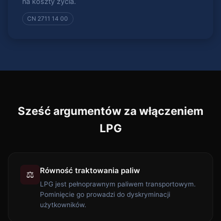
na koszty życia.
CN 2711 14 00
Sześć argumentów za włączeniem
LPG
Równość traktowania paliw
⚖️
LPG jest pełnoprawnym paliwem transportowym.
Pominięcie go prowadzi do dyskryminacji
użytkowników.