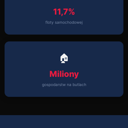
11,7%
floty samochodowej
🏠
Miliony
gospodarstw na butlach