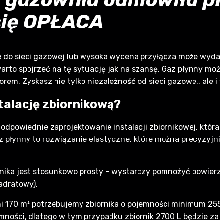
się OPŁACA
 do sieci gazowej lub wysoka wycena przyłącza może wyda
arto spojrzeć na tę sytuację jak na szansę. Gaz płynny moż
em. Zyskasz nie tylko niezależność od sieci gazowe,, ale i
talację zbiornikową?
odpowiednie zaprojektowanie instalacji zbiornikowej, która
gaz płynny to rozwiązanie elastyczne, które można precyzy
nika jest stosunkowo prosty – wystarczy pomnożyć powierzc
adratowy).
 170 m² potrzebujemy zbiornika o pojemności minimum 2550 
ności, dlatego w tym przypadku zbiornik 2700 L będzie za 