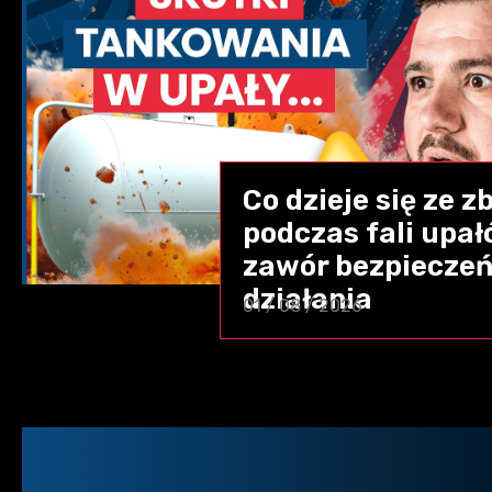
Co dzieje się ze 
podczas fali upał
zawór bezpieczeń
działania
01 / 08 / 2026