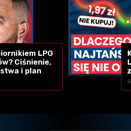
zbiornikiem LPG
ów? Ciśnienie,
stwa i plan
z
2