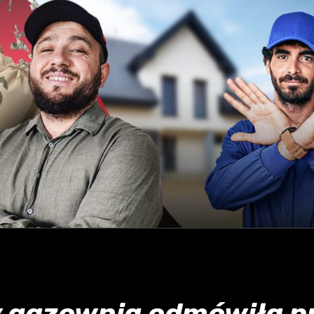
y gazownia odmówiła p