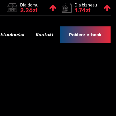
Dla domu
Dla biznesu
2.26zł
1.74zł
ktualności
Kontakt
Pobierz e-book