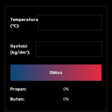
Temperatura
(°C):
Gęstość
(kg/dm³):
Oblicz
Propan:
0%
Butan:
0%