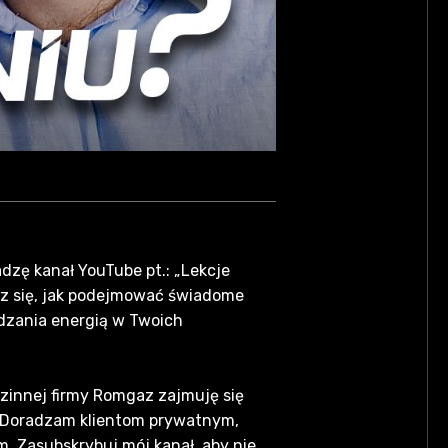
zę kanał YouTube pt.: „Lekcje
sz się, jak podejmować świadome
dzania energią w Twoich
zinnej firmy Romgaz zajmuję się
. Doradzam klientom prywatnym,
 Zasubskrybuj mój kanał, aby nie