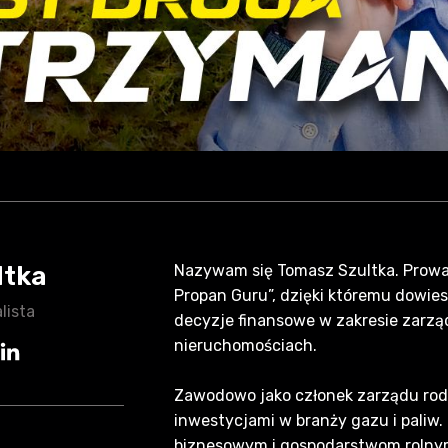
ltka
Nazywam się Tomasz Szultka. Prowad
Propan Guru”, dzięki któremu dowie
lista
decyzje finansowe w zakresie zarzą
nieruchomościach.
Zawodowo jako członek zarządu rod
inwestycjami w branży gazu i paliw
biznesowym i gospodarstwom rolnym.