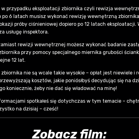
 przypadku eksploatacji zbiornika czyli rewizja wewnętrzna
po 6 latach musisz wykonać rewizję wewnętrzną zbiornika
azji próby ciśnieniowej dopiero po 12 latach eksploatacji.
 za usługę inspektora.
zamiast rewizji wewnętrznej możesz wykonać badanie zast
biornika przy pomocy specjalnego miernika grubości ścianki 
ejne 12 lat.
biornika nie są wcale takie wysokie – opłat jest niewiele i r
 przewyższają kosztów, jakie poniósłbyś decydując się na dz
go koniecznie, żeby nie dać się władować na minę!
nformacjami spotkałeś się dotychczas w tym temacie – chęt
ystko na dzisiaj – cześć!
Zobacz film: