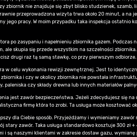
zy zbiornik nie znajduje się zbyt blisko studzienek, szamb, l
awnie przeprowadzona wizyta trwa około 20 minut, a na jej 
y jego pracy. W moim przypadku taka inspekcja ostatnio kos
tora po zasypaniu i napełnieniu zbiornika gazem. Podczas n
, ale skupia się przede wszystkim na szczelności zbiornika
łacisz drugi raz tą samą stawkę, co przy pierwszym odbiorze
ra w celu wykonania rewizji zewnętrznej. Jest to identyczn
biornika i czy w okolicy zbiornika nie powstała infrastrukt
wy, paleniska czy składy drewna lub innych materiałów palny
enia jest zawór bezpieczeństwa. Jeżeli zdecydujesz się na
istyczna firmę która to zrobi. Ta usługa może kosztować ok
epszy dla Ciebie sposób. Przyjeżdżamy i wymieniamy zawór n
 stary zawór. Taka usługa standardowo kosztuje 300 zł + 40
ami i są naszymi klientami w zakresie dostaw gazu, wymian