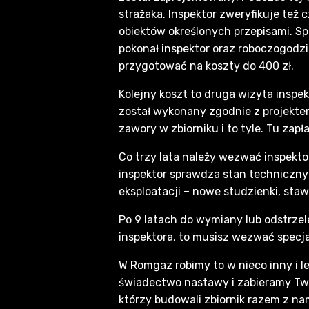
strażaka. Inspektor zweryfikuje też c
obiektów określonych przepisami. Spr
pokonał inspektor oraz roboczogodzin
przygotować na koszty do 400 zł.
Kolejny koszt to druga wizyta inspek
został wykonany zgodnie z projektem
zawory w zbiorniku i to tyle. Tu zap
Co trzy lata należy wezwać inspekto
inspektor sprawdza stan techniczny z
eksploatacji – nowe studzienki, sta
Po 9 latach do wymiany lub odstrzel
inspektora, to musisz wezwać specjal
W Romgaz robimy to w nieco inny i l
świadectwo nastawy i zabieramy Twój
którzy budowali zbiornik razem z n