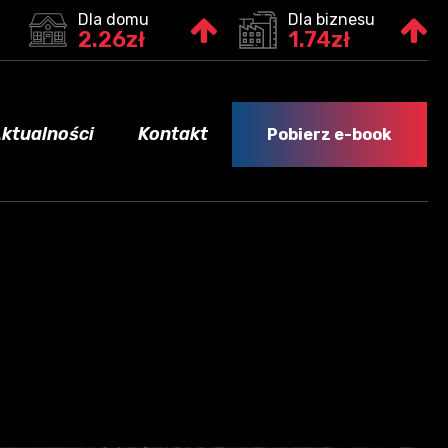
Dla domu
Dla biznesu
2.26zł
1.74zł
ktualności
Kontakt
Pobierz e-book