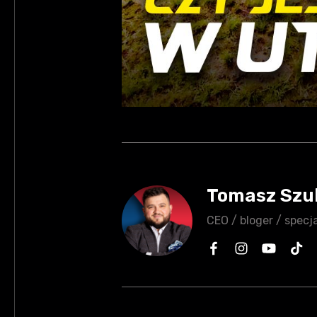
Tomasz Szu
CEO / bloger / specja