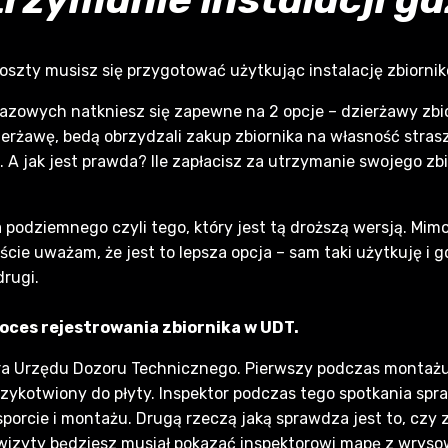
oszty musisz się przygotować użytkując instalację zbiorni
gazowych natkniesz się zapewne na 2 opcje – dzierżawy zbio
ierżawę, bedą obrzydzali zakup zbiornika na własność stra
A jak jest prawda? Ile zapłacisz za utrzymanie swojego zbio
 podziemnego czyli tego, który jest tą droższą wersją. Mim
ście uważam, że jest to lepsza opcja – sam taki użytkuję i
rugi.
oces rejestrowania zbiornika w UDT.
ra Urzędu Dozoru Technicznego. Pierwszy podczas montażu
zykotwiony do płyty. Inspektor podczas tego spotkania spra
porcie i montażu. Drugą rzeczą jaką sprawdza jest to, czy z
 wizyty będziesz musiał pokazać inspektorowi mapę z wryso