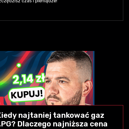
zczędzisz czas i pieniądze!
Kiedy najtaniej tankować gaz
LPG? Dlaczego najniższa cena