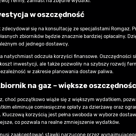
zwój fermy, zamiast na zbędne wydatki.
nwestycja w oszczędność
k zdecydował się na konsultację ze specjalistami Romgaz. 
łasnych zbiorników będzie znacznie bardziej opłacalny. Dz
ależnym od jednego dostawcy.
a natychmiast odczuła korzyści finansowe. Oszczędności si
oszt inwestycji, ale także pozwoliły na szybszy rozwój fe
iezależność w zakresie planowania dostaw paliwa.
biornik na gaz – większe oszczędności
az, choć początkowo wiąże się z większym wydatkiem, poz
stkim eliminuje comiesięczne opłaty za dzierżawę oraz ogr
. Kluczową korzyścią jest pełna swoboda w wyborze dostaw
iejsze, co pozwala na realne zmniejszenie wydatków.
musi zaakceptować stawki narzucone przez wynajmującego