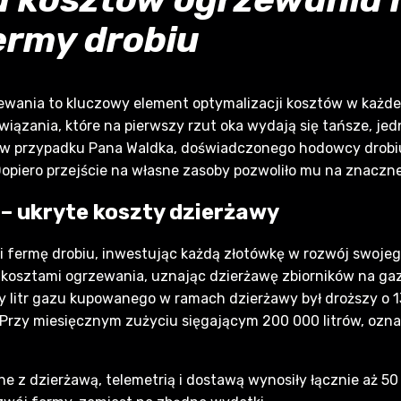
ermy drobiu
ania to kluczowy element optymalizacji kosztów w każdej 
wiązania, które na pierwszy rzut oka wydają się tańsze, j
 w przypadku Pana Waldka, doświadczonego hodowcy drobiu, 
Dopiero przejście na własne zasoby pozwoliło mu na znaczn
 ukryte koszty dzierżawy
 fermę drobiu, inwestując każdą złotówkę w rozwój swojego
 kosztami ogrzewania, uznając dzierżawę zbiorników na g
y litr gazu kupowanego w ramach dzierżawy był droższy o 
Przy miesięcznym zużyciu sięgającym 200 000 litrów, oznac
 z dzierżawą, telemetrią i dostawą wynosiły łącznie aż 50 0