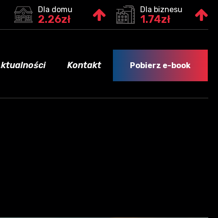
Dla domu
Dla biznesu
2.26zł
1.74zł
ktualności
Kontakt
Pobierz e-book