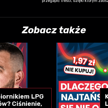
przegapić treści, dzięki którym zaos
Zobacz także
zbiornikiem LPG
ów? Ciśnienie,