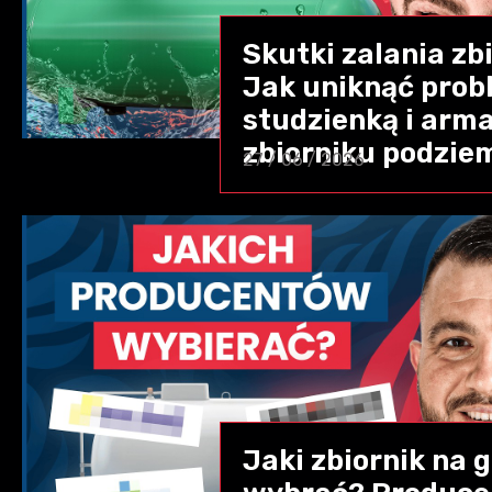
Skutki zalania zb
Jak uniknąć prob
studzienką i arm
zbiorniku podzi
27 / 06 / 2026
Jaki zbiornik na 