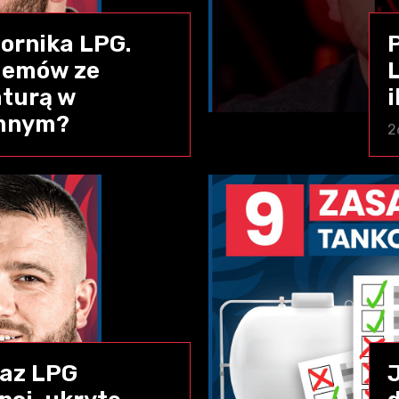
iornika LPG.
lemów ze
aturą w
emnym?
2
gaz LPG