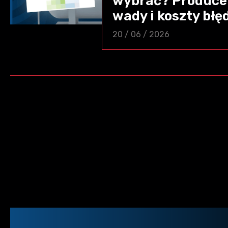
wybrać? Producen
wady i koszty błę
20 / 06 / 2026
Stronicowanie
wpisów