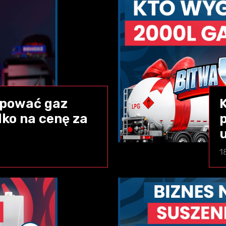
kupować gaz
lko na cenę za
1