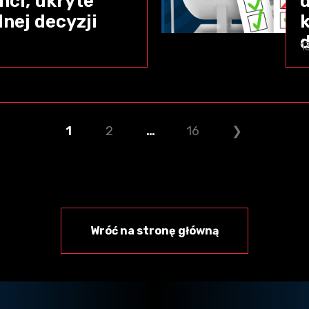
ci, ukryte
dnej decyzji
1
1
2
…
16
❯
Wróć na stronę główną