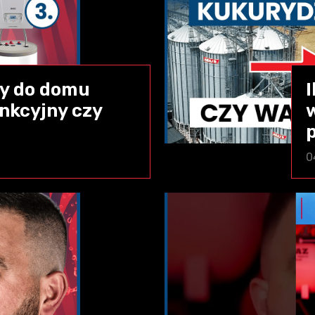
wy do domu
nkcyjny czy
p
0