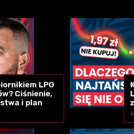
zbiornikiem LPG
ów? Ciśnienie,
stwa i plan
z
2