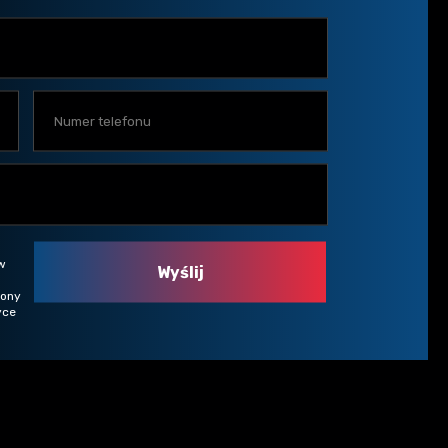
w
rony
yce