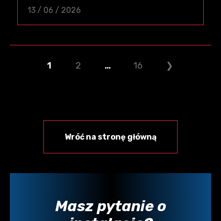
13 / 06 / 2026
Stronicowanie
wpisów
1
2
…
16
❯
Wróć na stronę główną
Masz pytanie o