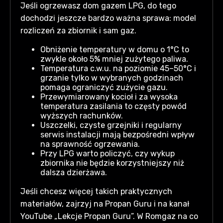
Jeśli ogrzewasz dom gazem LPG, do tego
dochodzi jeszcze bardzo ważna sprawa: model
rozliczeń za zbiornik i sam gaz.
Obniżenie temperatury w domu o 1°C to
zwykle około 5% mniej zużytego paliwa.
Temperatura c.w.u. na poziomie 45–50°C i
grzanie tylko w wybranych godzinach
pomaga ograniczyć zużycie gazu.
Przewymiarowany kocioł i za wysoka
temperatura zasilania to częsty powód
wyższych rachunków.
Uszczelki, czyste grzejniki i regularny
serwis instalacji mają bezpośredni wpływ
na sprawność ogrzewania.
Przy LPG warto policzyć, czy wykup
zbiornika nie będzie korzystniejszy niż
dalsza dzierżawa.
Jeśli chcesz więcej takich praktycznych
materiałów, zajrzyj na Propan Guru i na kanał
YouTube „Lekcje Propan Guru”. W Romgaz na co