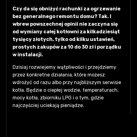
Perlatory za 10–30 zł zmniejszają
Czy da się obniżyć rachunki za ogrzewanie
zużycie wody o 10–15%. Obniżenie c.w.u.
bez generalnego remontu domu? Tak. I
z 60°C do 45–50°C daje ≈15–20%
wbrew powszechnej opinii nie zaczyna się
oszczędności. Spadek temperatury w
od wymiany całej kotłowni za kilkadziesiąt
domu o 1°C to ≈5% mniej paliwa; ustaw
tysięcy złotych, tylko od kilku ustawień,
zasilanie kotła 50–55°C zamiast 70–75°C i
prostych zakupów za 10 do 30 zł i porządku
dobierz moc ~1 kW/10 m². Art.62
w instalacji.
wymaga przeglądów instalacji i
kominów; wykup zbiornika może
Dzisiaj rozwiejemy wątpliwości i przejdziemy
obniżyć koszty do ≈50% — policz model
przez konkretne działania, które możesz
rozliczeń i mierz zużycie przez 30 dni.
wdrożyć od razu albo przy najbliższym serwisie
kotła. Będzie o ciepłej wodzie, temperaturach,
mocy kotła, zbiorniku LPG i o tym, gdzie
najczęściej uciekają pieniądze.