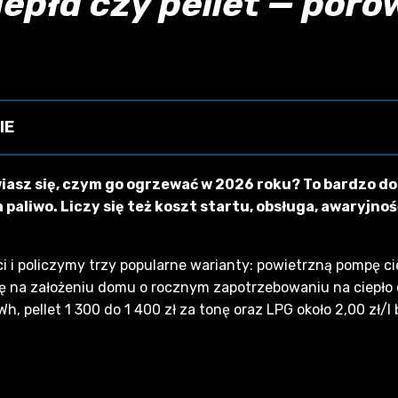
epła czy pellet — por
IE
 000 kWh. Koszty: pompa ciepła 45–60 tys. zł i ~5 500 zł/
iasz się, czym go ogrzewać w 2026 roku? To bardzo dob
plus ok. 2 000 zł za 100 h obsługi, LPG na własność do ~35 
aliwo. Liczy się też koszt startu, obsługa, awaryjność
G wymaga mapy ~800 zł, projektu ~2 000 zł i rejestr
u, nie reklamę.
 i policzymy trzy popularne warianty: powietrzną pompę ciep
ię na założeniu domu o rocznym zapotrzebowaniu na ciepło 
h, pellet 1 300 do 1 400 zł za tonę oraz LPG około 2,00 zł/l 