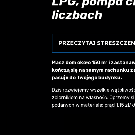
LPG, pompa ci
liczbach
PRZECZYTAJ STRESZCZEN
Dom 150 m², zapotrzebowanie ~16
Masz dom około 150 m² i zastanaw
30 tys. zł i 7 700–9 000 zł/rok 
kończą się na samym rachunku za p
000 zł/rok przy 2,00 zł/l. LP
pasuje do Twojego budynku.
technologię pod parametry dom
Dzis rozwiejemy wszelkie wątpliwości
zbiornikiem na własność. Oprzemy s
podanych w materiale: prąd 1,15 zł/kW