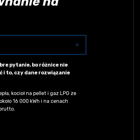
ównanie na
×
rok (prąd), kocioł na pellet 25–
re pytanie, bo różnice nie
tys. zł (zbiornik ~4 800 zł) i ~6
 i to, czy dane rozwiązanie
acji UDT (300–500 zł); wybierz
ła, kocioł na pellet i gaz LPG ze
około 16 000 kWh i na cenach
brutto.