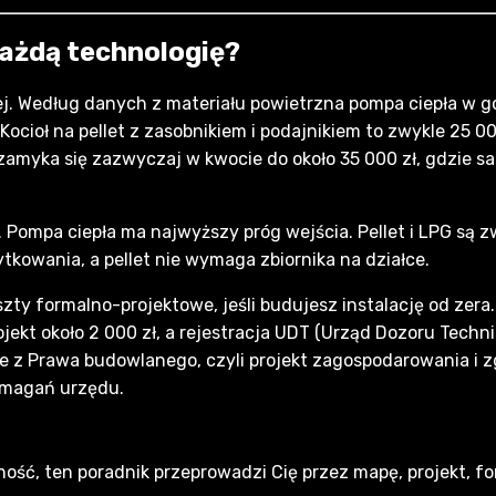
 każdą technologię?
ej. Według danych z materiału powietrzna pompa ciepła w
ocioł na pellet z zasobnikiem i podajnikiem to zwykle 25 00
zamyka się zazwyczaj w kwocie do około 35 000 zł, gdzie sam
 Pompa ciepła ma najwyższy próg wejścia. Pellet i LPG są z
kowania, a pellet nie wymaga zbiornika na działce.
zty formalno-projektowe, jeśli budujesz instalację od zera.
jekt około 2 000 zł, a rejestracja UDT (Urząd Dozoru Techn
 z Prawa budowlanego, czyli projekt zagospodarowania i zg
wymagań urzędu.
ność, ten poradnik przeprowadzi Cię przez mapę, projekt, f