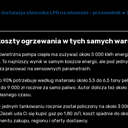
ł: Instalacja zbiornika LPG na własność – przewodnik w
koszty ogrzewania w tych samych wa
owietrzna pompa ciepła ma zużywać około 5 000 kWh energii 
ie. To najniższy wynik w samym koszcie energii, ale pod je
wcza pracować na sensownych parametrach.
ło 90% potrzebuje według materiału około 5,5 do 6,5 tony pel
do 9 000 zł rocznie za samo paliwo. Autor dolicza też około
własnego czasu.
 jednym tankowaniu rocznie został policzony na około 3 000 
. Jeżeli uda Ci się kupić gaz po 1,80 zł/l, koszt spadnie do ok
mentu zakupu, regionu i oferty dostawcy.