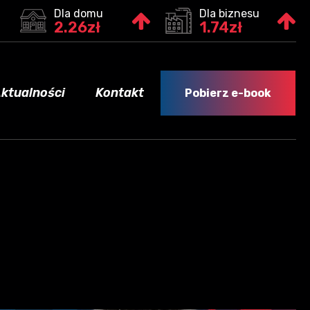
Dla domu
Dla biznesu
2.26zł
1.74zł
ktualności
Kontakt
Pobierz e-book