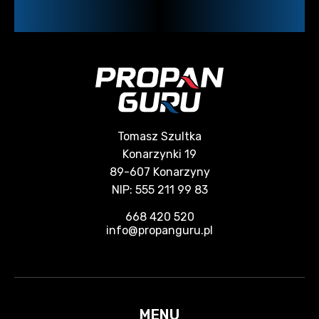
Tomasz Szultka
Konarzynki 19
89-607 Konarzyny
NIP: 555 211 99 83
668 420 520
info@propanguru.pl
MENU