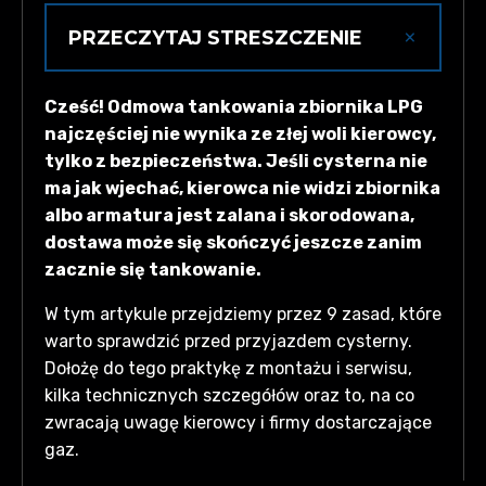
×
PRZECZYTAJ STRESZCZENIE
Kierowca może odmówić tankowania ze
Cześć! Odmowa tankowania zbiornika LPG
względów bezpieczeństwa — cysterna
najczęściej nie wynika ze złej woli kierowcy,
waży ok. 20 t i nie wjedzie na miękki lub
tylko z bezpieczeństwa. Jeśli cysterna nie
słabo nośny dojazd. Zbiornik napełnia się
ma jak wjechać, kierowca nie widzi zbiornika
maks. do ~85%, kierowca musi widzieć i
albo armatura jest zalana i skorodowana,
mieć szybki dostęp do armatury, a
dostawa może się skończyć jeszcze zanim
komin podziemny nie może być zalany.
zacznie się tankowanie.
Praktycznie: odśnież, usuń krzaki i auta,
bądź na miejscu lub wyznacz osobę i
W tym artykule przejdziemy przez 9 zasad, które
potwierdź termin dzień wcześniej, by
warto sprawdzić przed przyjazdem cysterny.
uniknąć kosztów ponownej dostawy
Dołożę do tego praktykę z montażu i serwisu,
(uzgodnij opłaty w PLN).
kilka technicznych szczegółów oraz to, na co
zwracają uwagę kierowcy i firmy dostarczające
gaz.