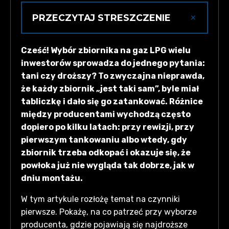
×
PRZECZYTAJ STRESZCZENIE
Instalacja zbiornika to wydatek 15 000–
Cześć! Wybór zbiornika na gaz LPG wielu
20 000 zł, a pierwsze napełnienie może
inwestorów sprowadza do jednego pytania:
dodać ok. 5000 zł — uwzględnij to w
tani czy droższy? To zwyczajna nieprawda,
budżecie. Wybieraj sprawdzone marki
że każdy zbiornik „jest taki sam”, byle miał
(np. Hemet, Kadatek) i sprawdzaj
tabliczkę i dało się go zatankować. Różnice
powłokę antykorozyjną, jakość
między producentami wychodzą często
armatury, dostęp do części oraz
dopiero po kilku latach: przy rewizji, przy
ogólnopolską sieć serwisantów. Upewnij
pierwszym tankowaniu albo wtedy, gdy
się, czy zbiornik jest azotowany i jakie są
zbiornik trzeba odkopać i okazuje się, że
procedury pierwszego tankowania;
powłoka już nie wygląda tak dobrze, jak w
zweryfikuj wskazania pływaka, bo
dniu montażu.
nominalne 2700 l może w praktyce
dawać ~3000 l. Pamiętaj o dozoru
W tym artykule rozłożę temat na czynniki
technicznym (UDT) i komplecie
pierwsze. Pokażę, na co patrzeć przy wyborze
dokumentów przy rewizji —
producenta, gdzie pojawiają się najdroższe