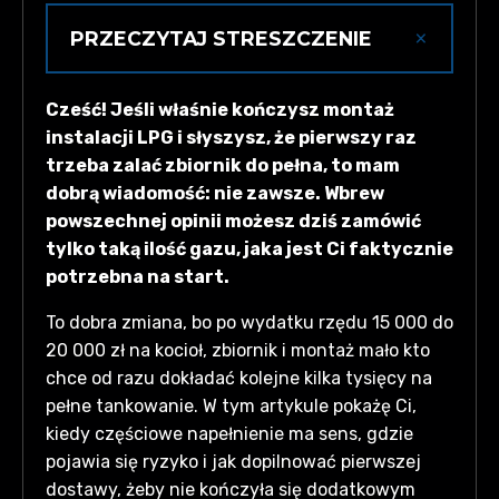
×
PRZECZYTAJ STRESZCZENIE
Pierwsze tankowanie LPG nie musi być
Cześć! Jeśli właśnie kończysz montaż
„do pełna”: po montażu za 15 000–20
instalacji LPG i słyszysz, że pierwszy raz
000 zł możesz zamówić 30–50%
trzeba zalać zbiornik do pełna, to mam
zbiornika; praktycznie napełnia się do ok.
dobrą wiadomość: nie zawsze. Wbrew
85% objętości roboczej. Najważniejsze:
powszechnej opinii możesz dziś zamówić
prawidłowe odpowietrzenie — bądź
tylko taką ilość gazu, jaka jest Ci faktycznie
obecny, zapewnij dojazd i dostęp do
potrzebna na start.
armatury, uzgodnij minimalną ilość z
dostawcą. Sprawdź bilet dostawy
To dobra zmiana, bo po wydatku rzędu 15 000 do
(temperatura, gęstość, udział propanu) i
20 000 zł na kocioł, zbiornik i montaż mało kto
pamiętaj o wymogach UDT oraz
chce od razu dokładać kolejne kilka tysięcy na
aktualnych badaniach.
pełne tankowanie. W tym artykule pokażę Ci,
kiedy częściowe napełnienie ma sens, gdzie
pojawia się ryzyko i jak dopilnować pierwszej
dostawy, żeby nie kończyła się dodatkowym