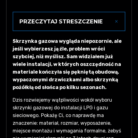
×
PRZECZYTAJ STRESZCZENIE
Skrzynka gazowa chroni armaturę i
Skrzynka gazowa wygląda niepozornie, ale
musi być dobrana do rzeczywistego
jeśli wybierzesz ją źle, problem wróci
wyposażenia instalacji, inaczej serwis
szybciej, niż myślisz. Sam widziałem już
stanie się udręką. Plastik jest tańszy, ale
wiele instalacji, w których oszczędność na
po dwóch zimach i trzech upalnych
materiale kończyła się pękniętą obudową,
miesiącach traci elastyczność i pęka;
wypaczonymi drzwiczkami albo skrzynką
stalowa (malowana proszkowo lub
pożółkłą od słońca po kilku sezonach.
nierdzewna) kosztuje nieco więcej w zł,
lecz znosi UV i uderzenia. Zamawiaj na
Dzis rozwiejemy wątpliwości wokół wyboru
wymiar (realizacja ok. 2 tyg.), ustal
skrzynki gazowej do instalacji LPG i gazu
kierunek otwierania i dostęp serwisowy.
sieciowego. Pokażę Ci, co naprawdę ma
Pamiętaj o rocznej kontroli zgodnie z
znaczenie: materiał, rozmiar, wyposażenie,
art.62 Prawa budowlanego.
miejsce montażu i wymagania formalne, żebyś