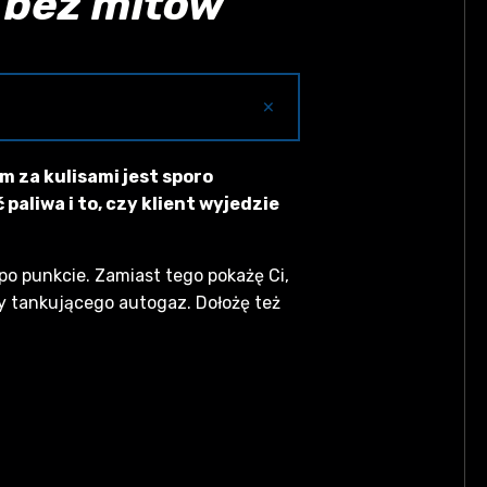
y bez mitów
×
łnia się ją w rozlewni i zawsze
m za kulisami jest sporo
et dostawy oraz zachowaj próbkę
paliwa i to, czy klient wyjedzie
e tylko według procedury: silnik
 po punkcie. Zamiast tego pokażę Ci,
cy tankującego autogaz. Dołożę też