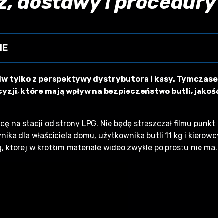
z, dostawy i procedur
IE
utla 11 kg nie wolno napełniać na dystrybutorze — nape
liw tylko z perspektywy dystrybutora i kasy. Tymczase
jemności. Sprawdź oznakowanie, legalizację (UDT) i bil
yzji, które mają wpływ na bezpieczeństwo butli, jakość 
amacji i rozliczeniu kosztów w PLN. Tankuj samodzielni
i prawidłowe odpięcie pistoletu.
cę na stacji od strony LPG. Nie będę streszczał filmu punkt
ika dla właściciela domu, użytkownika butli 11 kg i kierow
, której w krótkim materiale wideo zwykle po prostu nie ma.