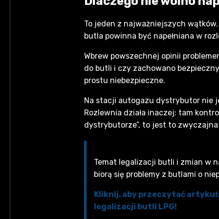
Dlaczego nie wolno nap
To jeden z najważniejszych wątków. 
butla powinna być napełniana w roz
Wbrew powszechnej opinii problemem 
do butli i czy zachowano bezpieczny 
prostu niebezpieczne.
Na stacji autogazu dystrybutor nie 
Rozlewnia działa inaczej: tam kontrol
dystrybutorze”, to jest to zwyczajna
Temat legalizacji butli i zmian w
biorą się problemy z butlami o niep
Kliknij, aby przeczytać artyk
legalizacji butli LPG!