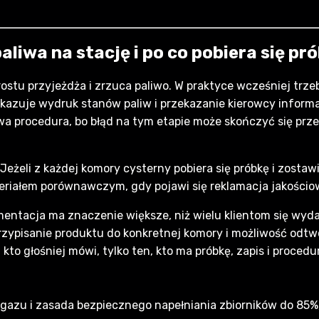
liwa na stację i po co pobiera się pr
rostu przyjeżdża i zrzuca paliwo. W praktyce wcześniej tr
kazuje wydruk stanów paliw i przekazanie kierowcy informa
wa procedura, bo błąd na tym etapie może skończyć się prz
eżeli z każdej komory cysterny pobiera się próbkę i zostawia 
ateriałem porównawczym, gdy pojawi się reklamacja jakościo
entacja ma znaczenie większe, niż wielu klientom się wydaj
przypisanie produktu do konkretnej komory i możliwość odt
kto głośniej mówi, tylko ten, kto ma próbkę, zapis i procedu
ści gazu i zasada bezpiecznego napełniania zbiorników do 85