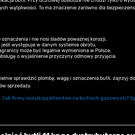
kacja butli. Przy uczciwej obsłudze nie chodzi tylko o wydan
h wątpliwości. To ma znaczenie zarówno dla bezpieczeństw
 oznaczenia i nie nosi śladów poważnej korozji,
ę, jeśli występuje w danym systemie obrotu,
 zagranicy może być legalnie wymieniona w Polsce,
 obsługę o wyjaśnienie przyczyny odmowy przyjęcia.
ielnie sprawdzić plombę, wagę i oznaczenia butli, zajrzyj d
tów sprzedaży.
ł: Jak firmy oszukują klientów na butlach gazowych? S