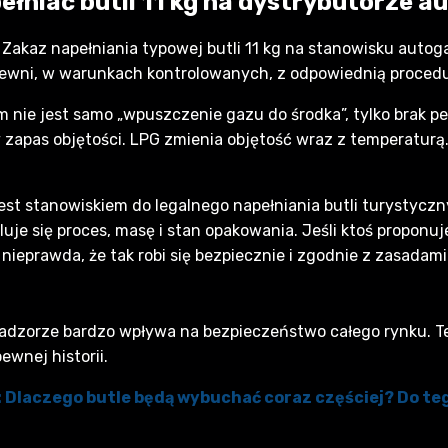
ełniać butli 11 kg na dystrybutorze 
Zakaz napełniania typowej butli 11 kg na stanowisku autog
lewni, w warunkach kontrolowanych, z odpowiednią procedur
nie jest samo „wpuszczenie gazu do środka”, tylko brak pewn
zapas objętości. LPG zmienia objętość wraz z temperaturą. 
jest stanowiskiem do legalnego napełniania butli turystycz
uje się proces, masę i stan opakowania. Jeśli ktoś proponuje
 nieprawda, że tak robi się bezpiecznie i zgodnie z zasadami
 nadzorze bardzo wpływa na bezpieczeństwo całego rynku. T
ewnej historii.
uł: Dlaczego butle będą wybuchać coraz częściej? Do t