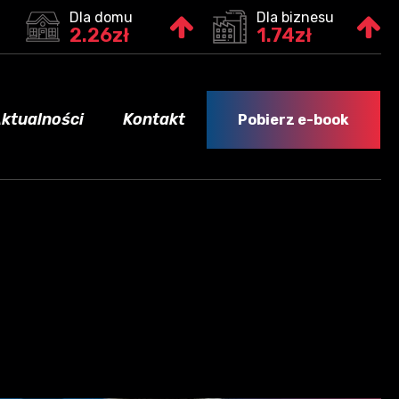
Dla domu
Dla biznesu
2.26zł
1.74zł
ktualności
Kontakt
Pobierz e-book