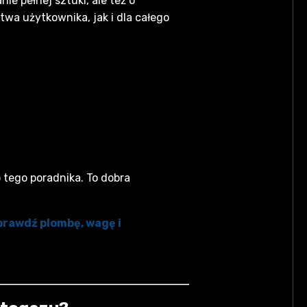
ie pełnej sztuki, ale też o
a użytkownika, jak i dla całego
o tego poradnika. To dobra
prawdź plombę, wagę i