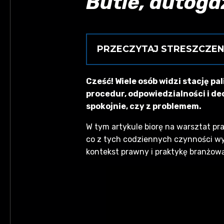
Butle, autoga
PRZECZYTAJ STRESZCZEN
Na stacji LPG najważniejsze: b
Cześć! Wiele osób widzi stację pa
zostawia zapas do około 85% po
procedur, odpowiedzialności i dec
z cysterny jako dowód przy rekl
spokojnie, czy z problemem.
wyłączony, kontrola szczelności 
W tym artykule biorę na warsztat pra
co z tych codziennych czynności wyn
kontekst prawny i praktykę branżową