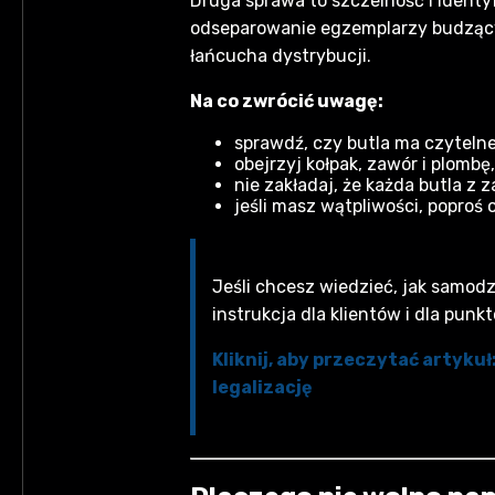
Druga sprawa to szczelność i identyfi
odseparowanie egzemplarzy budzącyc
łańcucha dystrybucji.
Na co zwrócić uwagę:
sprawdź, czy butla ma czytelne
obejrzyj kołpak, zawór i plomb
nie zakładaj, że każda butla z
jeśli masz wątpliwości, poproś
Jeśli chcesz wiedzieć, jak samodz
instrukcja dla klientów i dla punk
Kliknij, aby przeczytać artyku
legalizację