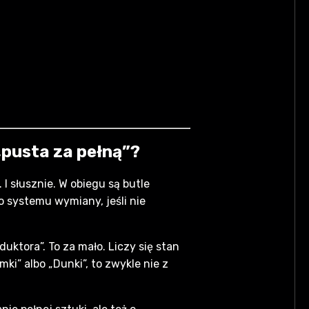
„pusta za pełną”?
I słusznie. W obiegu są butle
o systemu wymiany, jeśli nie
uktora”. To za mało. Liczy się stan
ki” albo „Dunki”, to zwykle nie z