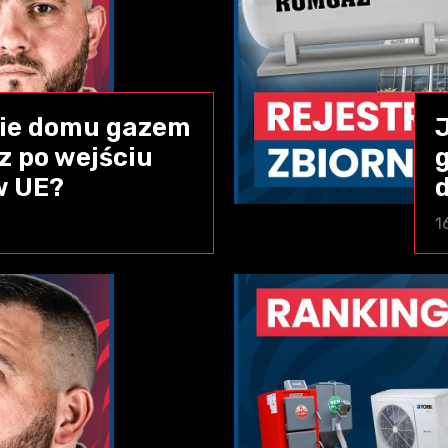
nie domu gazem
sz po wejściu
w UE?
1