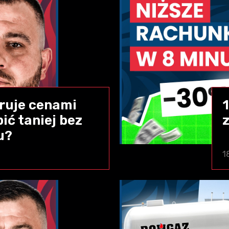
ruje cenami
ić taniej bez
u?
1