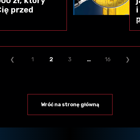
0 zł, który
Cię przed
i
1
❮
1
2
3
…
16
❯
Wróć na stronę główną