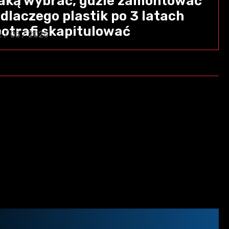
jaką wybrać, gdzie zamontować
 dlaczego plastik po 3 latach
potrafi skapitulować
2 / 05 / 2026