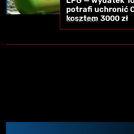
LPG — wydatek 100
potrafi uchronić 
kosztem 3000 zł
13 / 05 / 2026
Stronicowanie
wpisów