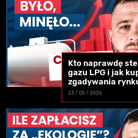
Kto naprawdę ste
gazu LPG i jak kup
zgadywania rynk
23 / 05 / 2026