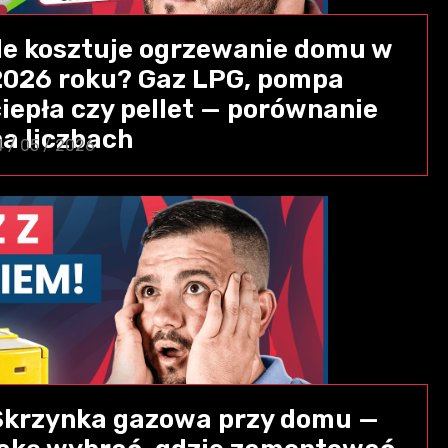
Ile kosztuje ogrzewanie domu w
2026 roku? Gaz LPG, pompa
ciepła czy pellet — porównanie
na liczbach
4 / 05 / 2026
Skrzynka gazowa przy domu —