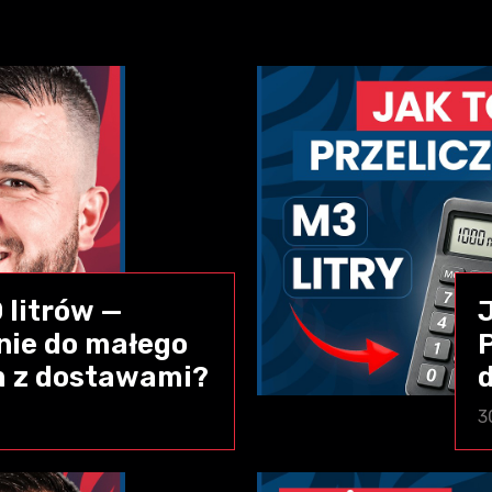
 litrów —
nie do małego
P
m z dostawami?
3