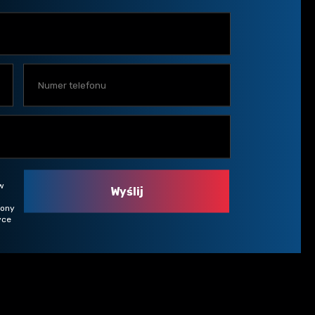
w
rony
yce