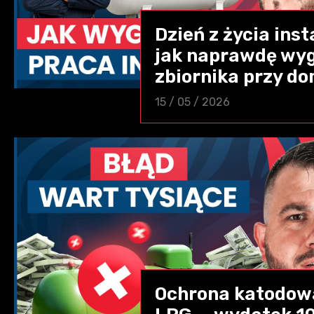
Dzień z życia ins
jak naprawdę wy
zbiornika przy d
15 / 05 / 2026
Ochrona katodowa