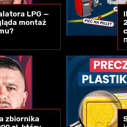
talatora LPG —
gląda montaż
omu?
1
 zbiornika